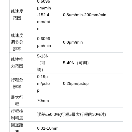
0.6096
μm/min
线速度
-152.4
0.8um/min-200mm/min
范围
mm/mi
n
线速度
0.6096
调节分
0.8μm/min
μm/min
辨率
5-13N
线性推
（可
5-40N（可调）
力范围
调）
0.19μ
行程分
m/μste
0.25μm/μstep
辨率
p
最大行
70mm
程
行程控
误差≤±0.3%(行程≥最大行程的30%时)
制精度
回退距
0.01-10mm
离