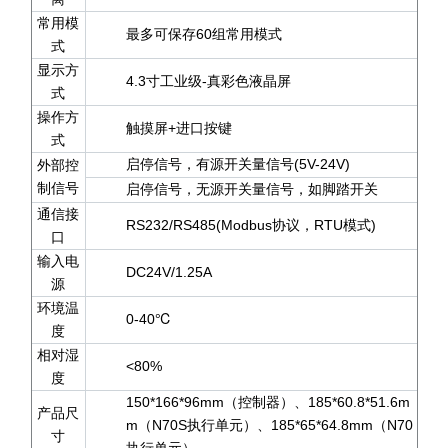
常用模
最多可保存60组常用模式
式
显示方
4.3寸工业级-真彩色液晶屏
式
操作方
触摸屏+进口按键
式
启停信号，有源开关量信号(5V-24V)
外部控
制信号
启停信号，无源开关量信号，如脚踏开关
通信接
RS232/RS485(Modbus协议，RTU模式)
口
输入电
DC24V/1.25A
源
环境温
0-40℃
度
相对湿
<80%
度
150*166*96mm（控制器）、185*60.8*51.6m
产品尺
m（N70S执行单元）、185*65*64.8mm（N70
寸